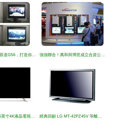
用超囧拍照MP5原道G56，打造你的專屬個性電視臺
強強聯合！萬和與博世成立合資公司，瞄準家電智能化新藍海
聯想17TV 55i 55英寸4K液晶電視的視覺魅力
經典回顧 LG MT-42PZ45V 等離子電視的輝煌與魅力