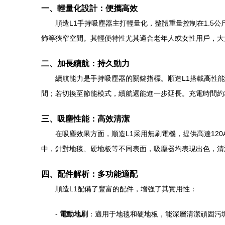
一、輕量化設計：便攜高效
順造L1手持吸塵器主打輕量化，整體重量控制在1.
飾等狹窄空間。其輕便特性尤其適合老年人或女性用戶，大
二、加長續航：持久動力
續航能力是手持吸塵器的關鍵指標。順造L1搭載高性
間；若切換至節能模式，續航還能進一步延長。充電時間約
三、吸塵性能：高效清潔
在吸塵效果方面，順造L1采用無刷電機，提供高達1
中，針對地毯、硬地板等不同表面，吸塵器均表現出色，清
四、配件解析：多功能適配
順造L1配備了豐富的配件，增強了其實用性：
-
電動地刷
：適用于地毯和硬地板，能深層清潔頑固污