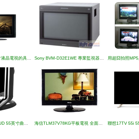
如何識別三星32英寸液晶電視的具體型號
Sony BVM-D32E1WE 專業監視器在安防監控領域的應用與總覽
TCL L55H9600A-CUD 55英寸曲面電視 4K超高清與智能3D的融合體驗
海信TLM37V78KG平板電視 全面解析與市場動態