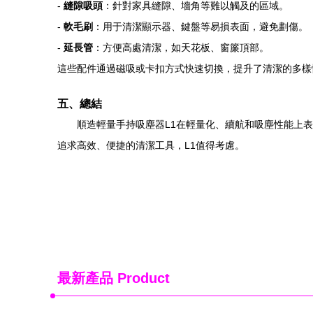
-
縫隙吸頭
：針對家具縫隙、墻角等難以觸及的區域。
-
軟毛刷
：用于清潔顯示器、鍵盤等易損表面，避免劃傷。
-
延長管
：方便高處清潔，如天花板、窗簾頂部。
這些配件通過磁吸或卡扣方式快速切換，提升了清潔的多樣
五、總結
順造輕量手持吸塵器L1在輕量化、續航和吸塵性能上
追求高效、便捷的清潔工具，L1值得考慮。
最新產品
Product