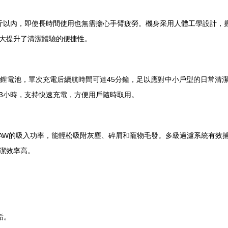
5公斤以內，即使長時間使用也無需擔心手臂疲勞。機身采用人體工學設計
大提升了清潔體驗的便捷性。
能鋰電池，單次充電后續航時間可達45分鐘，足以應對中小戶型的日常清
3小時，支持快速充電，方便用戶隨時取用。
20AW的吸入功率，能輕松吸附灰塵、碎屑和寵物毛發。多級過濾系統有
潔效率高。
垢。