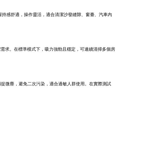
，握持感舒適，操作靈活，適合清潔沙發縫隙、窗臺、汽車內
潔需求。在標準模式下，吸力強勁且穩定，可連續清掃多個房
效捕捉微塵，避免二次污染，適合過敏人群使用。在實際測試