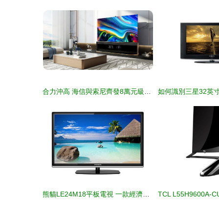
合力沖高 海信與索尼齊發8萬元級8K電視，開啟超高清時代新篇章
熊貓LE24M18平板電視 一款經濟實用的入門級選擇