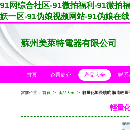
91网综合社区-91微拍福利-91微拍
妖一区-91伪娘视频网站-91伪娘在线
蘇州美萊特電器有限公司
首頁
企業簡介
產品大全
聯系
>
>
當前位置：
首頁
產品大全
輕量化加長續航 順造輕量
輕量化