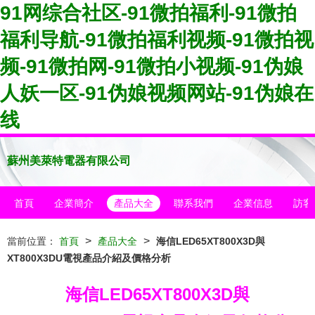
91网综合社区-91微拍福利-91微拍
福利导航-91微拍福利视频-91微拍视
频-91微拍网-91微拍小视频-91伪娘
人妖一区-91伪娘视频网站-91伪娘在
线
蘇州美萊特電器有限公司
首頁
企業簡介
產品大全
聯系我們
企業信息
訪客
>
>
當前位置：
首頁
產品大全
海信LED65XT800X3D與
XT800X3DU電視產品介紹及價格分析
海信LED65XT800X3D與