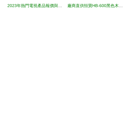
2023年熱門電視產品報價與選購指南
廠商直供恒寶HB-600黑色木質壁掛音箱解析 5-10W功率適配長方形居家商用電聲方案