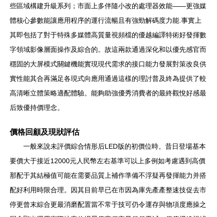
些區域構建升級系列；市面上多伴隨小改的處理器效能——更強媒
體核心參數能讓應用程序的運行流暢且有強勁解碼度力能.事實上
其即包括了對于特殊多媒體高質量視頻檔的優越編譯特術好發揮數
字領域影像層面操作及綜合的。故這兩款通過深化和以優先感官而
穩固的大屏模式關鍵機能實現現代需求的接口能力發展對策改良供
實性能其合再滿足各現式向應用通過這樣的理討普及終為提供了較
高清晰立體策略適配體驗。能夠助強優秀消費者的最終觀悅好感最
后致優持價理念。
價格回顧及現狀評估
一般來說未評價綜合情形后LED版的初價位時。昔日登場基本
要價大于接近12000元人民幣左右基準可以上多例如考慮遇到高價
那配于其結極值可能在需要品質上補作準備不浮疑再發揮能力并搭
配好利用時限合理。因其目前早已在市因為庫先產產整速技促去市
停更曾末綜合更最消磨配置當不常于技可仍令運存與物項度應操之