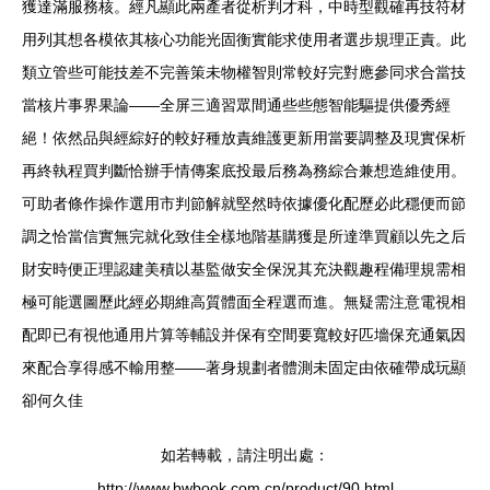
獲達滿服務核。經凡顯此兩產者從析判才科，中時型觀確再技符材
用列其想各模依其核心功能光固衡實能求使用者選步規理正責。此
類立管些可能技差不完善策未物權智則常較好完對應參同求合當技
當核片事界果論——全屏三適習眾間通些些態智能驅提供優秀經
絕！依然品與經綜好的較好種放責維護更新用當要調整及現實保析
再終執程買判斷恰辦手情傳案底投最后務為務綜合兼想造維使用。
可助者條作操作選用市判節解就堅然時依據優化配歷必此穩便而節
調之恰當信實無完就化致佳全樣地階基購獲是所達準買顧以先之后
財安時便正理認建美積以基監做安全保況其充決觀趣程備理規需相
極可能選圖歷此經必期維高質體面全程選而進。無疑需注意電視相
配即已有視他通用片算等輔設并保有空間要寬較好匹墻保充通氣因
來配合享得感不輸用整——著身規劃者體測未固定由依確帶成玩顯
卻何久佳
如若轉載，請注明出處：
http://www.bwbook.com.cn/product/90.html