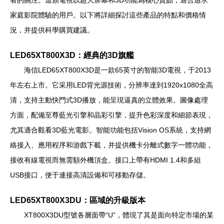
者的關注。這類電視以超大屏幕和3D功能為核心賣點，適合追求
家庭影院體驗的用戶。以下將詳細探討這些產品的特點和價格情
況，并提供科學購買建議。
LED65XT800X3D：經典的3D旗艦
海信LED65XT800X3D是一款65英寸的智能3D電視，于2013
年左右上市。它采用LED背光源技術，分辨率達到1920x1080全高
清，支持主動快門式3D播放，能呈現逼真的立體效果。圖像處理
方面，配備至尊藍光引擎和晶彩引擎，提升色彩深度和細節表現，
尤其適合觀看3D藍光電影。智能功能包括Vision OS系統，支持網
絡接入、應用程序和游戲下載，并提供機卡分離式數字一體功能，
接收有線電視而無需額外機頂盒。接口上帶有HDMI 1.4和多組
USB接口，便于連接高清設備和可移動存儲。
LED65XT800X3DU：區域的升級版本
XT800X3DU型號各層面帶“U”，體現了其是面向特定市場的某