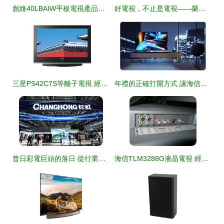
創維40LBAIW平板電視產品圖賞與參數解答
好電視，不止是電視——榮耀智慧屏X1 65寸全面屏電視深度評測
三星PS42C7S等離子電視 經典功能與產品圖鑒深度解析
年禮的正確打開方式 讓海信ULED電視為團圓時刻添彩
昔日彩電巨頭的落日 從行業霸主到代工廠的困頓之路
海信TLM3288G液晶電視 經典設計與性能的融合