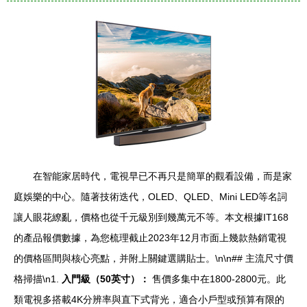
在智能家居時代，電視早已不再只是簡單的觀看設備，而是家
庭娛樂的中心。隨著技術迭代，OLED、QLED、Mini LED等名詞
讓人眼花繚亂，價格也從千元級別到幾萬元不等。本文根據IT168
的產品報價數據，為您梳理截止2023年12月市面上幾款熱銷電視
的價格區間與核心亮點，并附上關鍵選購貼士。\n\n## 主流尺寸價
格掃描\n1.
入門級（50英寸）：
售價多集中在1800-2800元。此
類電視多搭載4K分辨率與直下式背光，適合小戶型或預算有限的