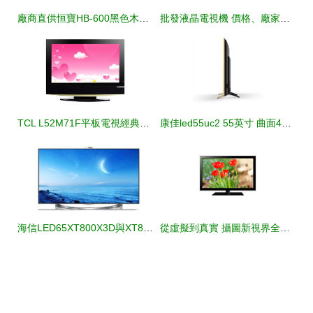
廠商直供恒寶HB-600黑色木質壁掛音箱解析 5-10W功率適配長方形居家商用電聲方案
批發液晶電視機 價格、廠家與采購指南
TCL L52M71F平板電視經典設計賞析 視覺與性能的和諧統一
康佳led55uc2 55英寸 曲面4k hdr 雙64位18核智能電視平板電視產品圖片4
海信LED65XT800X3D與XT800X3DU電視產品介紹及價格分析
從虛擬到真實 攝圖新視界全景花電子產品視覺進化論