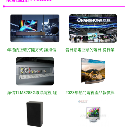
年禮的正確打開方式 讓海信ULED電視為團圓時刻添彩
昔日彩電巨頭的落日 從行業霸主到代工廠的困頓之路
海信TLM3288G液晶電視 經典設計與性能的融合
2023年熱門電視產品報價與選購指南