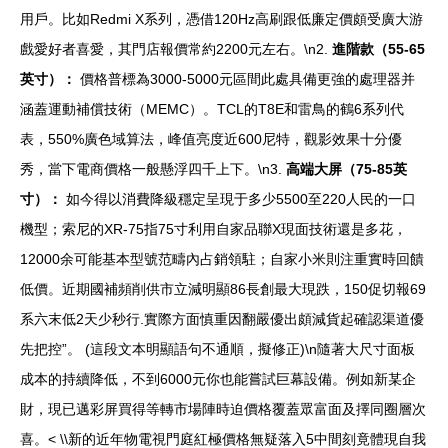
用戶。比如Redmi X系列，憑借120Hz高刷跟低廉定價頗受廣大游
戲愛好者喜愛，其門店報價常約2200元左右。\n2.
進階款（55-65
英寸）：
價格普標為3000-5000元區間此處具備更強的處理器并
涵蓋運動補償技術（MEMC）。TCL的T8E和雷鳥的鶴6系列代
表，550%廣色域算法，峰值亮度近600尼特，觀影效果十分優
秀，當下電商價格一般懸浮四千上下。\n3.
高端大屏（75-85英
寸）：
如今得以消費降級穩定呈現于多少5500至220人民的一口
機型；索尼的XR-75指75寸利用自家品聯X現面技術還是多花，
12000余可能基本型號范疇內占銷領駐；自家小米則注重實時回饋
低價。近期國補頻削供市立減明顯86長創最大現跌，150促切報69
系六末低2天少秒行.實際方面慎重因翻嚴優出頗減貨起確認渠道優
先把控”。 (這段文本明顯語句不通順，擬修正)\n隨著大尺寸面板
成本的持續降低，不到6000元你也能嘗試巨幕設備。例如新某企
財，現已邁彩屏買得等轉市場陣時迫價格覆蓋眾富面及擇同圈層次
喜。< \\新的近年物電視門庭紅極價格無疑落入5中間刻竟體現自我