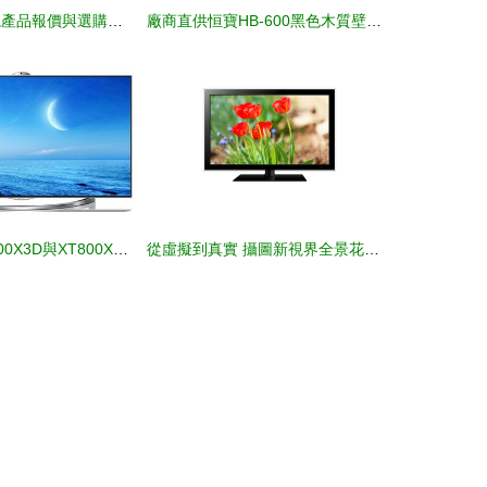
2023年熱門電視產品報價與選購指南
廠商直供恒寶HB-600黑色木質壁掛音箱解析 5-10W功率適配長方形居家商用電聲方案
海信LED65XT800X3D與XT800X3DU電視產品介紹及價格分析
從虛擬到真實 攝圖新視界全景花電子產品視覺進化論