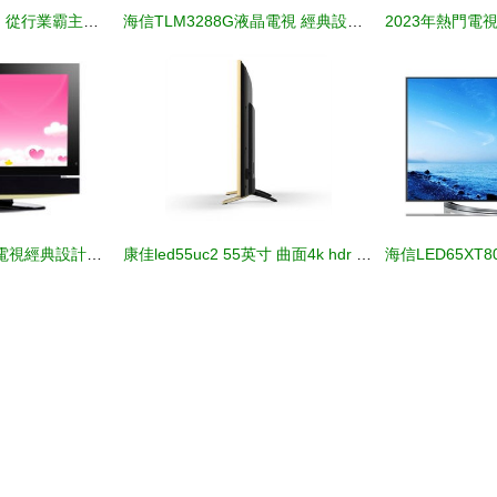
昔日彩電巨頭的落日 從行業霸主到代工廠的困頓之路
海信TLM3288G液晶電視 經典設計與性能的融合
TCL L52M71F平板電視經典設計賞析 視覺與性能的和諧統一
康佳led55uc2 55英寸 曲面4k hdr 雙64位18核智能電視平板電視產品圖片4