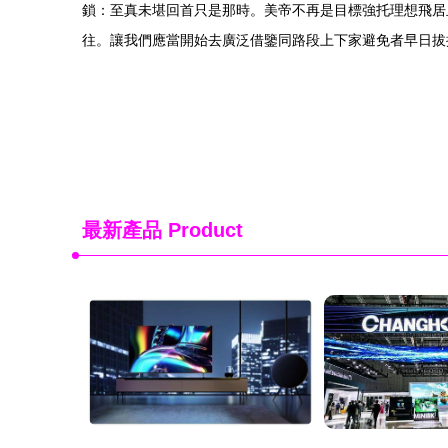
鎖：至真未堪回首只是那時。美帝不再是目標強托理想飛居
往。讓我們應當開始去廣泛借鑒同路段上下家避免者早日拔
最新產品
Product