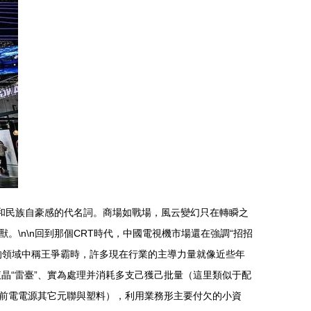
和民族自豪感的代名詞。商場如戰場，風云變幻只在轉瞬之
\n\n回到那個CRT時代，中國電視機市場還在強調“招招
的領域中稱王爭霸時，許多現在行業的主導力量就像近些年
晶“雷臺”、實為處理并消耗多支己獲己批量（這里類似于配
前電電源其它元聯與塑料），利用業務形主要付欠的小資