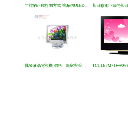
年禮的正確打開方式 讓海信ULED電視為團圓時刻添彩
批發液晶電視機 價格、廠家與采購指南