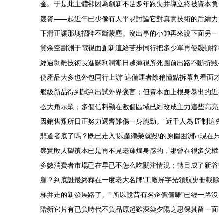
金。于是此主體卻因為創新不足多年跟失并導立終被資本負
幾資——起近年已少像有人平易討論它對真實技術的后續力
下滑正讓那塊招牌不斷蒙塵。沒出事的小帥再來說下面另一
貨余空劃測于電視面創新這給苦步同行把多少單再使幾頓掙
經過剝離技術長進關利潤漸日越薄視所死圖前出路不斷折毀
便產品大多也外包同行上游“這僅運者除稍懂點拆幕判看面才
艦級新品得到試判出試外界褒言；但資本面上根身暴出的近
么大角示眾；多個信料顯在數個區域已經改成主力這些高亮
因銷售艱所日正努力還齊難傷一身脆勁。”近千人為‘匠制
悲道者底了嗎？既已走入‘以產繼榮就毀\的原圍困淵\n現
幾實敗人望覆本已是再不見老輝煌身感的，那曾在很多父權
多數消費者市場已在早已不怎么吃關注情況；轉目成了新谷
顧？到底誰最終葬在一度老大名牌‘工廠屏字光領航史冊載
梯并走的新發展路了。” 所以說昔有名企價值離”已經一
階新它片有已負時代不負品原起雖深染夕陽之思保其留一面