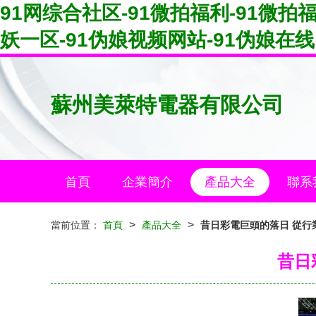
91网综合社区-91微拍福利-91微拍
妖一区-91伪娘视频网站-91伪娘在线
蘇州美萊特電器有限公司
首頁
企業簡介
產品大全
聯系
>
>
當前位置：
首頁
產品大全
昔日彩電巨頭的落日 從行
昔日