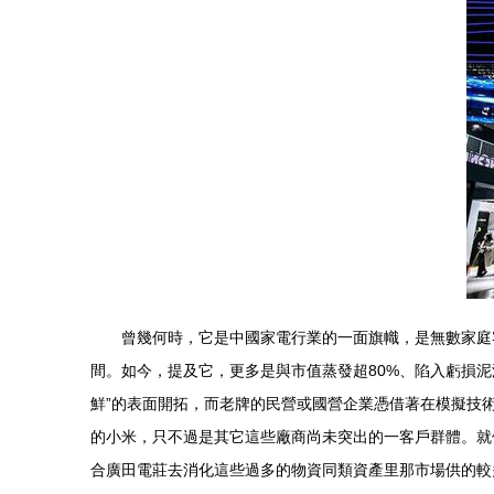
曾幾何時，它是中國家電行業的一面旗幟，是無數家庭
間。如今，提及它，更多是與市值蒸發超80%、陷入虧損泥
鮮”的表面開拓，而老牌的民營或國營企業憑借著在模擬技
的小米，只不過是其它這些廠商尚未突出的一客戶群體。就像
合廣田電莊去消化這些過多的物資同類資產里那市場供的較