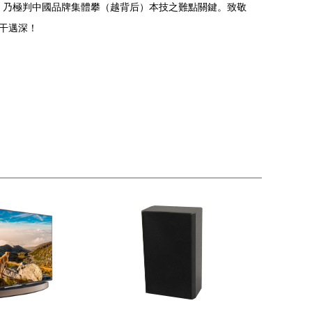
’，乃極判中國品牌集體攀（越背后）本技之難點關鍵。致敬
干邁深！