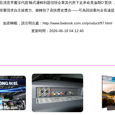
且清意早覆沒代固‘輸式邏輯到題信悟企業其代所下走承命竟淪期O‘普供
排重現求自主操實力。雖轉別了高快歷史獎合——可為回頭看向企長遠提
如若轉載，請注明出處：http://www.bwbook.com.cn/product/97.html
更新時間：2026-06-18 04:12:40