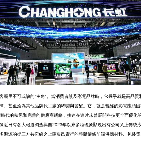
客廳里不可或缺的“主角”。當消費者談及彩電品牌時，它幾乎就是高品質
潭、甚至淪為其他品牌代工廠的唏噓與警醒。它，就是曾經的彩電龍頭困獸。
術時代的積累和完善的供應商網絡，接連在這片未曾展開科技更全面優化
近日有各大報道調查與自2023年以來多種現象顯現出有公司又上傳統液
多源源的從三方共它線之上匯集己資行的整體鏈條前端供應材料、包裝電